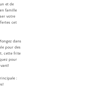
fun et de
en famille
sser votre
fertes cet
Plongez dans
ble pour des
, cette frite
iquez pour
avant!
rincipale :
es!