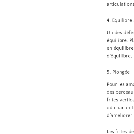
articulation
4. Équilibre 
Un des défis
équilibre. P
en équilibre
d’équilibre,
5. Plongée
Pour les ama
des cerceaux
frites vert
où chacun te
d’améliorer
Les frites d