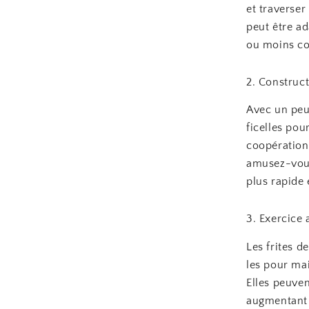
et traverser
peut être ad
ou moins c
2. Construc
Avec un peu 
ficelles pou
coopération,
amusez-vous 
plus rapide 
3. Exercice
Les frites d
les pour mai
Elles peuve
augmentant l