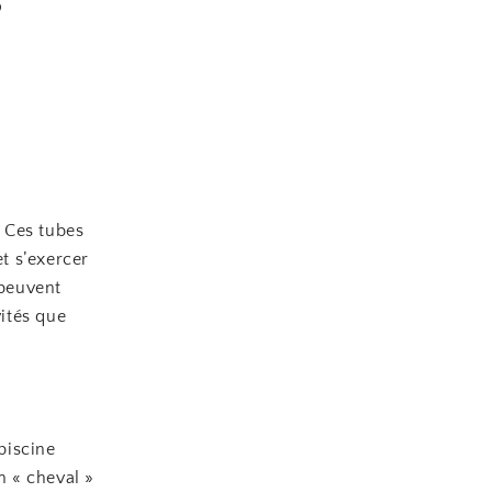
. Ces tubes
et s’exercer
 peuvent
ités que
piscine
n « cheval »