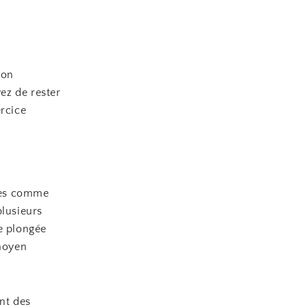
son
yez de rester
ercice
sées comme
plusieurs
e plongée
 moyen
ent des