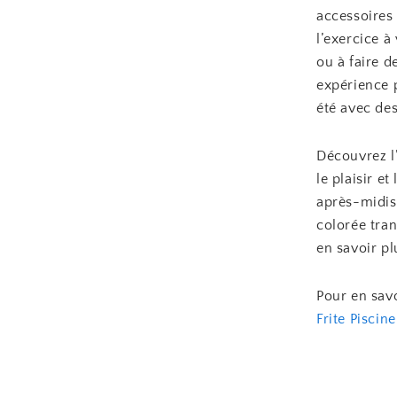
accessoires 
l’exercice 
ou à faire d
expérience p
été avec des
Découvrez l
le plaisir e
après-midis 
colorée tra
en savoir p
Pour en savo
Frite Piscine