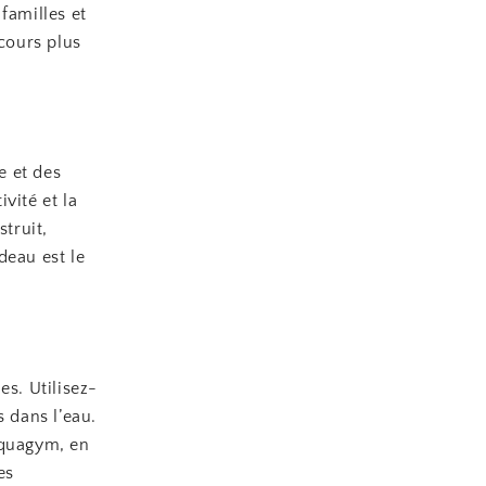
 familles et
rcours plus
e et des
ivité et la
struit,
deau est le
es. Utilisez-
s dans l’eau.
aquagym, en
es