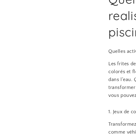
real
pisc
Quelles acti
Les frites d
colorés et f
dans l’eau. 
transformer
vous pouvez 
1. Jeux de c
Transformez 
comme véhic