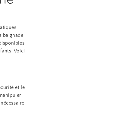
uatiques
te baignade
disponibles
fants. Voici
curité et le
 manipuler
n nécessaire