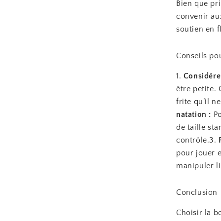
Bien que pr
convenir aux
soutien en f
Conseils pou
1.
Considérer 
être petite.
frite qu’il 
natation :
Po
de taille st
contrôle.3.
pour jouer e
manipuler li
Conclusion
Choisir la b