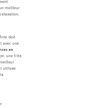
ement
un meilleur
 relaxation.
frite doit
nt avec une
nces en
r, une frite
 meilleur
t utilisée
 la
er