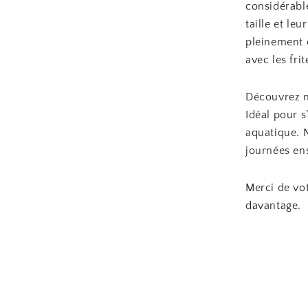
considérabl
taille et le
pleinement e
avec les frit
Découvrez n
Idéal pour 
aquatique. N
journées ens
Merci de vot
davantage.