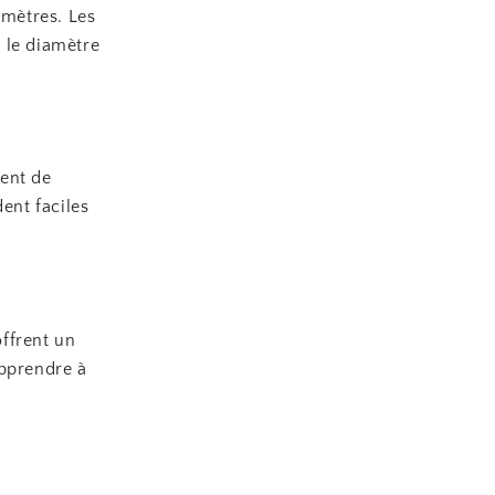
amètres. Les
 le diamètre
ment de
ent faciles
offrent un
apprendre à