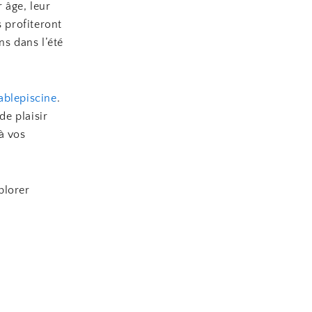
 âge, leur
s profiteront
ns dans l’été
ablepiscine
.
e plaisir
à vos
plorer