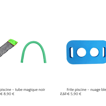
 piscine – tube magique noir
Frite piscine – nuage bl
2
€
8,90
€
7,37
€
5,90
€
L
L
L
L
e
e
e
e
p
p
p
p