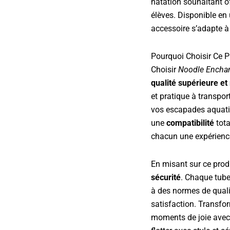
natation souhaitant o
élèves. Disponible en 
accessoire s’adapte à 
Pourquoi Choisir Ce P
Choisir
Noodle Encha
qualité supérieure et 
et pratique à transpor
vos escapades aquatiq
une
compatibilité
tota
chacun une expérience
En misant sur ce prod
sécurité
. Chaque tube
à des normes de qualit
satisfaction. Transfor
moments de joie ave