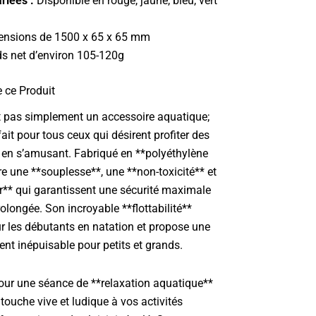
riées :
Disponible en rouge, jaune, bleu, vert
nsions de 1500 x 65 x 65 mm
s net d’environ 105-120g
e ce Produit
t pas simplement un accessoire aquatique;
fait pour tous ceux qui désirent profiter des
ut en s’amusant. Fabriqué en **polyéthylène
fre une **souplesse**, une **non-toxicité** et
** qui garantissent une sécurité maximale
rolongée. Son incroyable **flottabilité**
r les débutants en natation et propose une
nt inépuisable pour petits et grands.
our une séance de **relaxation aquatique**
 touche vive et ludique à vos activités