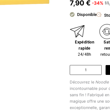
7,90
€
-34%
11
Disponible
Sto
Expédition
Sat
rapide
re
24/48h
retou
quantité
de
Frite
Découvrez le
Noodle
piscine
-
incontournable pour
noodle
sans fin ! Fabriqué e
enchanté
magique offre une sou
exceptionnelle, garan