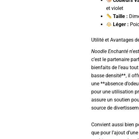
Couleurs Va
et violet
Taille :
Dime
Léger :
Poid
Utilité et Avantages d
Noodle Enchanté
n’es
c’est le partenaire par
bienfaits de l’eau to
basse densité**, il of
une **absence d’odeur
pour une utilisation p
assure un soutien pou
source de divertisseme
Convient aussi bien p
que pour l’ajout d’une