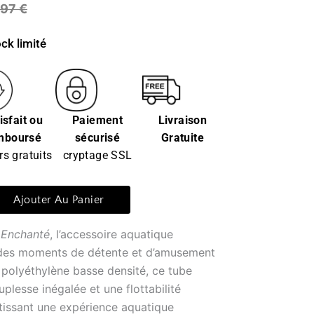
,97
€
ck limité
isfait ou
Paiement
Livraison
mboursé
sécurisé
Gratuite
rs gratuits
cryptage SSL
Ajouter Au Panier
 Enchanté
, l’accessoire aquatique
 des moments de détente et d’amusement
n polyéthylène basse densité, ce tube
plesse inégalée et une flottabilité
tissant une expérience aquatique