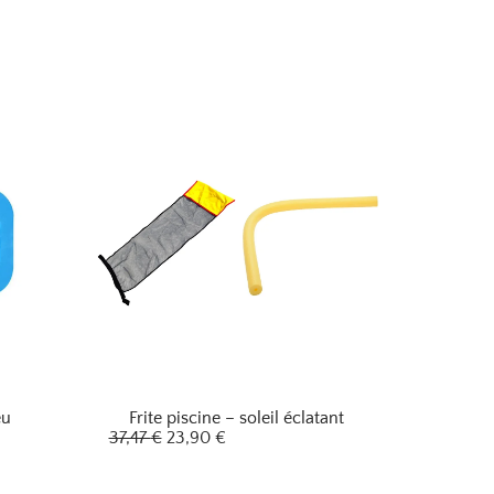
eu
Frite piscine – soleil éclatant
37,47
€
23,90
€
L
L
e
e
p
p