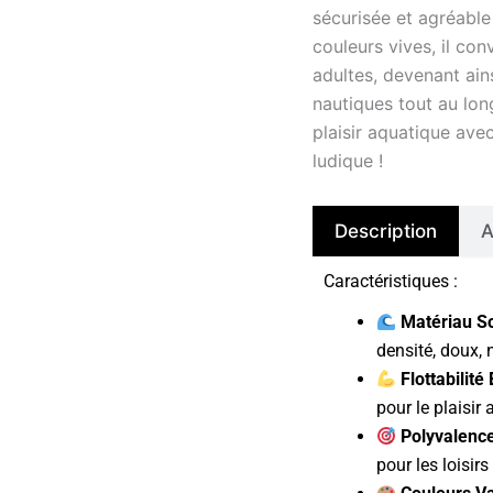
sécurisée et agréable
couleurs vives, il co
adultes, devenant ain
nautiques tout au lo
plaisir aquatique ave
ludique !
Description
A
Caractéristiques :
Matériau So
densité, doux, 
Flottabilité
pour le plaisir
Polyvalence
pour les loisir