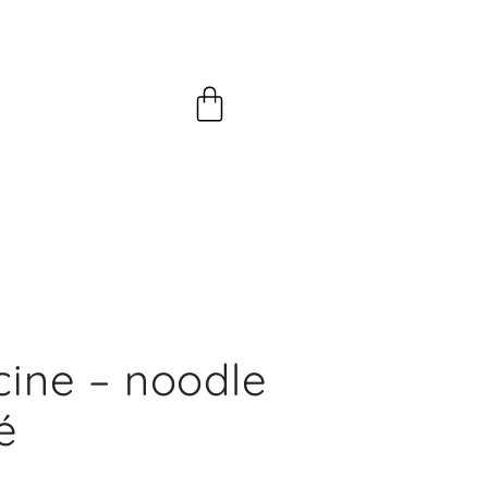
Panier
scine – noodle
é