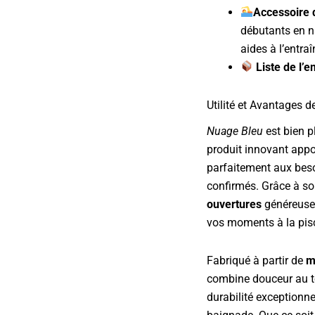
Accessoire 
débutants en n
aides à l’entraî
Liste de l’e
Utilité et Avantages d
Nuage Bleu
est bien p
produit innovant appor
parfaitement aux be
confirmés. Grâce à s
ouvertures
généreuses
vos moments à la pisc
Fabriqué à partir de
m
combine douceur au to
durabilité exceptionn