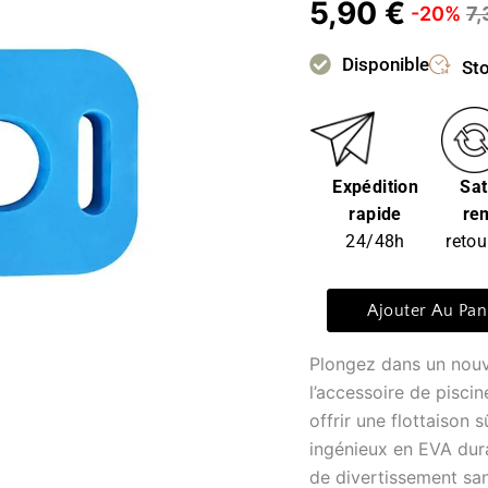
5,90
€
-20%
7
Disponible
Sto
Expédition
Sat
rapide
re
24/48h
retou
quantité
Ajouter Au Pan
de
Frite
Plongez dans un nouv
piscine
-
l’accessoire de pisci
nuage
offrir une flottaison 
bleu
ingénieux en EVA dur
de divertissement san