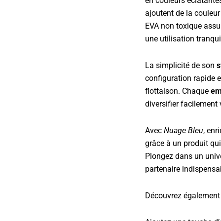
en couleurs éclatante
ajoutent de la couleu
EVA non toxique assur
une utilisation tranqui
La simplicité de son
s
configuration rapide e
flottaison. Chaque
em
diversifier facilement
Avec
Nuage Bleu
, enr
grâce à un produit qui 
Plongez dans un unive
partenaire indispensab
Découvrez également 