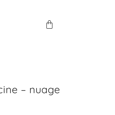
Panier
scine – nuage