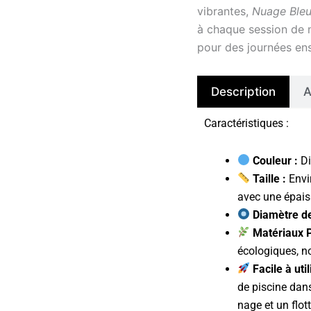
vibrantes,
Nuage Ble
à chaque session de 
pour des journées enso
Description
A
Caractéristiques :
Couleur :
Di
Taille :
Envi
avec une épais
Diamètre de
Matériaux 
écologiques, n
Facile à util
de piscine dans
nage et un flot