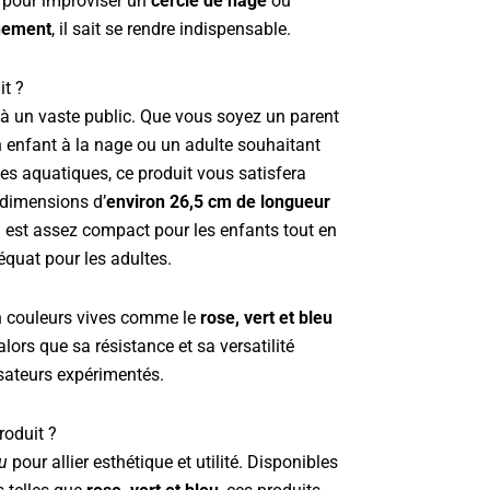
 pour improviser un
cercle de nage
ou
înement
, il sait se rendre indispensable.
it ?
à un vaste public. Que vous soyez un parent
n enfant à la nage ou un adulte souhaitant
s aquatiques, ce produit vous satisfera
 dimensions d’
environ 26,5 cm de longueur
il est assez compact pour les enfants tout en
équat pour les adultes.
n couleurs vives comme le
rose, vert et bleu
 alors que sa résistance et sa versatilité
isateurs expérimentés.
roduit ?
u
pour allier esthétique et utilité. Disponibles