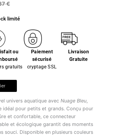
,37
€
ck limité
isfait ou
Paiement
Livraison
mboursé
sécurisé
Gratuite
rs gratuits
cryptage SSL
ier
el univers aquatique avec
Nuage Bleu
,
ne idéal pour petits et grands. Conçu pour
sûre et confortable, ce connecteur
able et écologique garantit des moments
s souci. Disponible en plusieurs couleurs