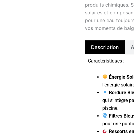
produits chimiques. 
solaires et composant
pour une eau toujours
vos moments de bai
Description
A
Caractéristiques :
Énergie Sol
l’énergie solai
Bordure Ble
qui s’intègre p
piscine.
Filtres Bleu
pour une purifi
Ressorts en