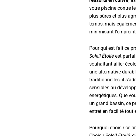
ressorts en cuivre
, a
votre piscine contre 
plus sûres et plus ag
temps, mais également
minimisant l’empreint
Pour qui est fait ce pr
Soleil Étoilé
est parfai
souhaitant allier écol
une alternative durab
traditionnelles, il s’a
sensibles au développ
énergétiques. Que vou
un grand bassin, ce pr
entretien facilité tout
Pourquoi choisir ce pr
Choisir
Soleil Étoilé
, 