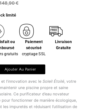
148,90
€
ck limité
isfait ou
Paiement
Livraison
mboursé
sécurisé
Gratuite
rs gratuits
cryptage SSL
Ajouter Au Panier
 et l’innovation avec le
Soleil Étoilé
, votre
 maintenir une piscine propre et saine
solaire. Ce purificateur d’eau novateur
ire pour fonctionner de manière écologique,
 les impuretés et réduisant l’utilisation de