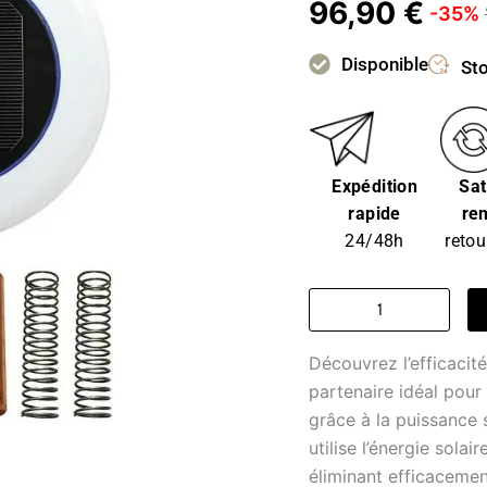
96,90
€
-35%
Disponible
Sto
Expédition
Sat
rapide
re
24/48h
retou
quantité
de
Frite
Découvrez l’efficacité
piscine
-
partenaire idéal pour
soleil
grâce à la puissance 
étoilé
utilise l’énergie sola
éliminant efficacement