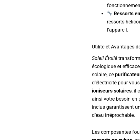
fonctionnement
Ressorts en
ressorts hélic
l’appareil.
Utilité et Avantages d
Soleil Étoilé
transforme
écologique et efficac
solaire, ce
purificateu
d’électricité pour vou
ioniseurs solaires
, i
ainsi votre besoin en
inclus garantissent u
d’eau irréprochable.
Les composantes four