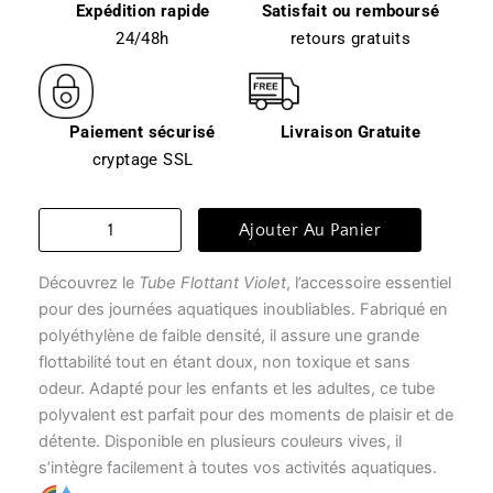
Expédition rapide
Satisfait ou remboursé
24/48h
retours gratuits
Paiement sécurisé
Livraison Gratuite
cryptage SSL
quantité
Ajouter Au Panier
de
Frite
Découvrez le
Tube Flottant Violet
, l’accessoire essentiel
piscine
-
pour des journées aquatiques inoubliables. Fabriqué en
tube
polyéthylène de faible densité, il assure une grande
flottant
flottabilité tout en étant doux, non toxique et sans
violet
odeur. Adapté pour les enfants et les adultes, ce tube
polyvalent est parfait pour des moments de plaisir et de
détente. Disponible en plusieurs couleurs vives, il
s’intègre facilement à toutes vos activités aquatiques.