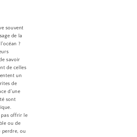
uve souvent
sage de la
 l’océan ?
eurs
 de savoir
nt de celles
sentent un
rites de
ace d’une
ité sont
ique.
pas offrir le
ble ou de
e perdre, ou