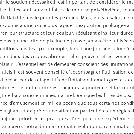
ir le soutien nécessaire.Il est important de considérer le ma
 Les frites sont souvent faites de mousse polyéthylène, ce qu
flottabilité idéale pour les piscines. Mais, en eau salée, ce 
e soumis à une usure plus rapide. L’exposition prolongée à 
érer leur structure et leur couleur, réduisant ainsi leur durée
ie pas qu’une frite de piscine ne puisse jamais être utilisée d
nditions idéales—par exemple, lors d’une journée calme à la
e, ou dans des criques abritées—elles peuvent effectivement 
laisir. L’essentiel est de demeurer conscient des limitations
ntiels.Il est souvent conseillé d’accompagner l’utilisation de 
 l’océan par des dispositifs de flottaison homologués et ad
ritimes. Le mot d’ordre est toujours la prudence et la sécuri
agit de baignades en milieu naturel.Bien que les frites de pisc
urce d’amusement en milieu océanique sous certaines conditi
re vigilant et de prêter une attention particulière aux règles 
oujours prioriser les pratiques sûres pour une expérience pl
 Découvrez notre dernier produit révolutionnaire en matière 