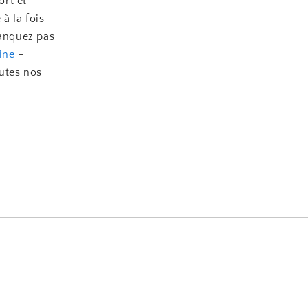
ort et
à la fois
manquez pas
cine
–
outes nos