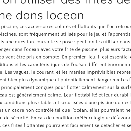
ine dans locean
e piscine, ces accessoires colorés et flottants que l’on retro
iscines, sont fréquemment utilisés pour le jeu et l’apprentis
is une question courante se pose : peut-on les utiliser dans
nger dans l’océan avec votre frite de piscine, plusieurs fact
oivent être pris en compte. En premier lieu, il est essentiel
itions et les caractéristiques de l’océan diffèrent énorméme
e. Les vagues, le courant, et les marées imprévisibles repré
nt bien plus dynamique et potentiellement dangereux.Les f
t principalement conçues pour flotter calmement sur la surf
’eau est généralement calme. Leur flottabilité et leur durabil
x conditions plus stables et sécurisées d’une piscine domest
ns un cadre non contrôlé tel que l’océan, elles pourraient ne 
 de sécurité. En cas de condition météorologique défavora
, ces frites flottantes pourraient facilement se détacher et s