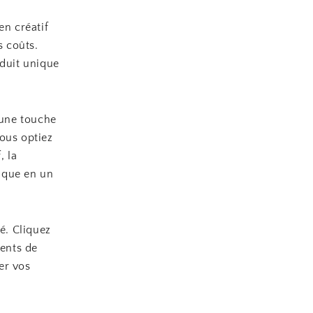
en créatif
s coûts.
oduit unique
 une touche
ous optiez
, la
ique en un
é. Cliquez
ents de
er vos