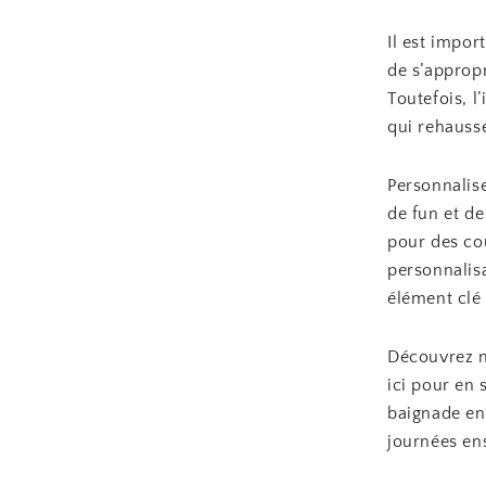
Il est impor
de s’appropr
Toutefois, l
qui rehausse
Personnalise
de fun et d
pour des cou
personnalis
élément clé 
Découvrez no
ici pour en 
baignade en
journées ens