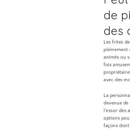
de p
des 
Les frites d
pleinement d
animés ou si
fois amusem
propriétaire
avec des mo
La personnal
devenue de p
l’essor des
options pou
façons dont 