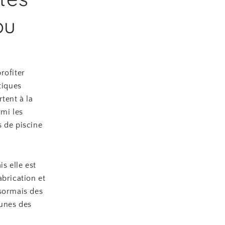
ou
rofiter
tiques
tent à la
mi les
s de piscine
s elle est
abrication et
ésormais des
-unes des