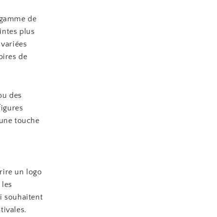
e gamme de
intes plus
 variées
oires de
ou des
figures
 une touche
rire un logo
 les
i souhaitent
tivales.