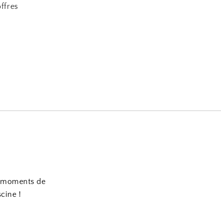
ffres
es moments de
scine !