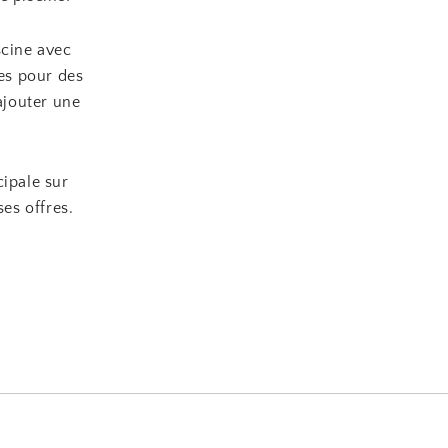
scine avec
es pour des
ajouter une
cipale sur
es offres.