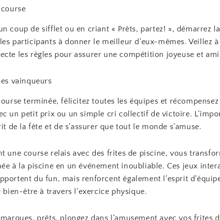
 course
n coup de sifflet ou en criant « Prêts, partez! », démarrez l
es participants à donner le meilleur d’eux-mêmes. Veillez à
ecte les règles pour assurer une compétition joyeuse et ami
les vainqueurs
course terminée, félicitez toutes les équipes et récompensez
c un petit prix ou un simple cri collectif de victoire. L’impo
rit de la fête et de s’assurer que tout le monde s’amuse.
t une course relais avec des frites de piscine, vous transf
ée à la piscine en un événement inoubliable. Ces jeux inter
pportent du fun, mais renforcent également l’esprit d’équipe
e bien-être à travers l’exercice physique.
 marques, prêts, plongez dans l’amusement avec vos frites d