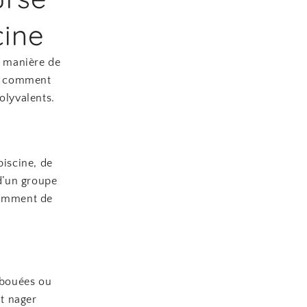
cine
e manière de
ci comment
olyvalents.
piscine, de
 d’un groupe
samment de
s bouées ou
nt nager