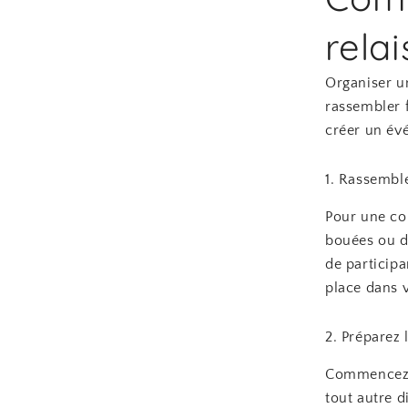
rela
Organiser un
rassembler f
créer un év
1. Rassemble
Pour une cou
bouées ou de
de particip
place dans v
2. Préparez 
Commencez pa
tout autre d