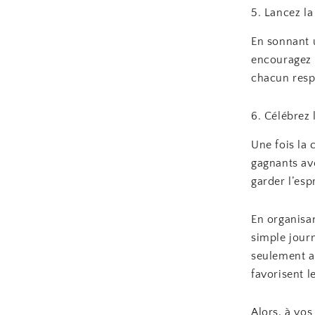
5. Lancez la
En sonnant u
encouragez l
chacun resp
6. Célébrez 
Une fois la 
gagnants ave
garder l’esp
En organisan
simple journ
seulement a
favorisent l
Alors, à vos