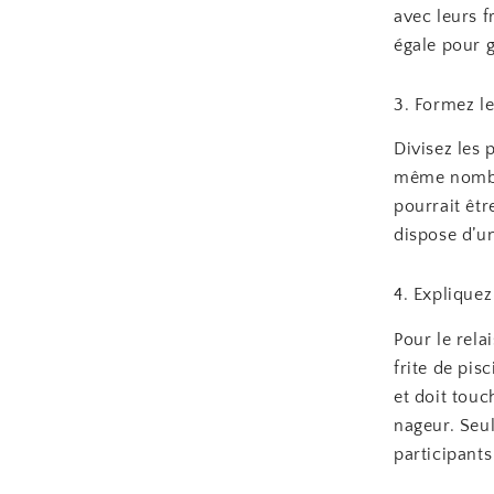
avec leurs f
égale pour g
3. Formez l
Divisez les
même nombre
pourrait êt
dispose d’un
4. Expliquez
Pour le rela
frite de pi
et doit touc
nageur. Seul
participants