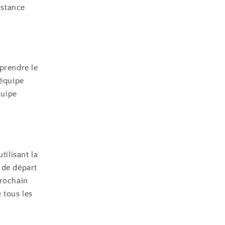
istance
prendre le
équipe
quipe
tilisant la
 de départ
prochain
 tous les