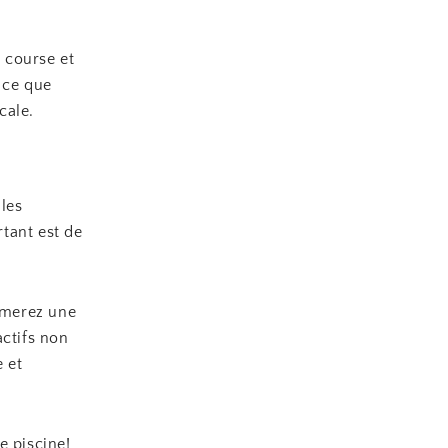
a course et
 ce que
cale.
 les
rtant est de
ormerez une
actifs non
 et
e piscine!