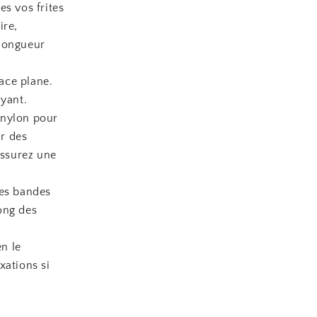
s vos frites
ire,
 longueur
face plane.
ayant.
 nylon pour
ur des
assurez une
res bandes
ong des
en le
xations si