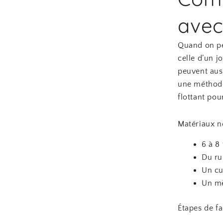
avec
Quand on pen
celle d’un j
peuvent auss
une méthode
flottant pou
Matériaux n
6 à 8
Du ru
Un cu
Un mè
Étapes de fa