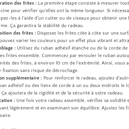
ation des frites :
La première étape consiste à mesurer toute
scine pour vérifier qu’elles ont la même longueur. Si nécessa
pez-les à l’aide d’un cutter ou de ciseaux pour obtenir une
rme. Ça garantira la stabilité du radeau.
ition des frites :
Disposez les frites côte à côte sur une sur
pouvez varier les couleurs pour un effet plus vibrant et attr
blage :
Utilisez du ruban adhésif étanche ou de la corde de
 les frites ensemble. Commencez par enrouler le ruban auto
mités des frites, à environ 10 cm de l’extrémité. Ainsi, vous 
 fixation sans risque de décrochage.
ion supplémentaire :
Pour renforcer le radeau, ajoutez d’aut
ban adhésif ou des liens de corde à un ou deux endroits le l
. Ça ajoutera de la rigidité et de la sécurité à votre radeau.
cation :
Une fois votre radeau assemblé, vérifiez sa solidité 
vant légèrement et en examinant son équilibre. Ajustez les fi
saire.