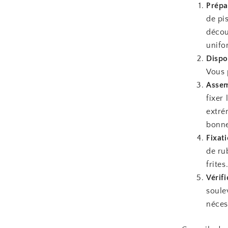
Prépar
de pi
décou
unifo
Dispos
Vous 
Assem
fixer
extré
bonne
Fixat
de ru
frites
Vérifi
soule
néces