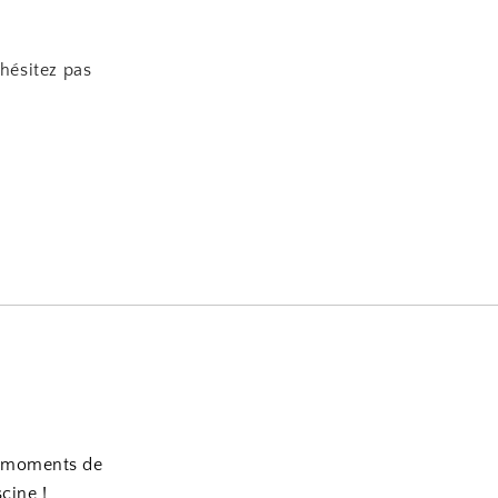
’hésitez pas
es moments de
scine !