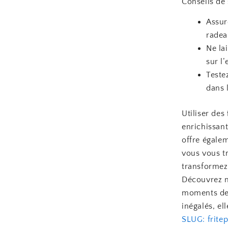
Conseils de 
Assur
radea
Ne la
sur l’
Teste
dans 
Utiliser des
enrichissant
offre égale
vous vous tr
transformez 
Découvrez no
moments de d
inégalés, el
SLUG: frite