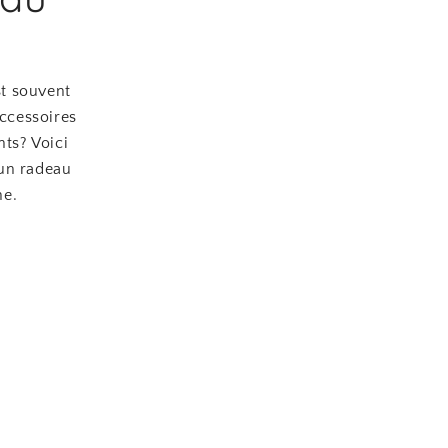
st souvent
accessoires
nts? Voici
 un radeau
ne.