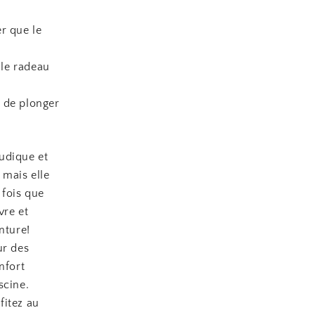
r que le
 le radeau
t de plonger
ludique et
 mais elle
 fois que
vre et
nture!
ur des
nfort
scine.
fitez au