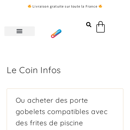
Aller
Livraison gratuite sur toute la France
au
contenu
Panier
Le Coin Infos
Page
Page
Page
Page
Page
Ou acheter des porte
gobelets compatibles avec
des frites de piscine